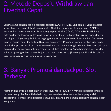
2. Metode Deposit, Withdraw dan
Livechat Cepat
Bekerja sama dengan bank lokal besar seperti BCA, MANDIRI, BNI dan BRI yang dijadikan
sebagai metode deposit bagi para pemain. Tidak hanya sampai disana, pihak HOBISPIN
memberikan metode deposit via e-money seperti GOPAY, OVO, DANA. HOBISPIN juga
bekerja dengan layanan pulsa yang besar seperti XL dan Telkomsel untuk metoode deposit,
untuk para player yang lagi tidak pegang uang tertapi ingin main di Slot Online. Dan semua
deposit harus cepat, tanpa kesulitan dari para player. Pelayanan yang diberikan juga sangat
ramah dan professional, customer service kami siap menampung kritik atau keluhan dari para
pemain dengan mencari solusi tercepat untuk bisa membantu Anda bermain. Livechat dan
WhatsApp yang online selama 24 jam siap membantu Anda jika mengalami kendala baik dari
segi teknis ataupun tentang deposit / withdraw.
3. Banyak Promosi dan Jackpot Slot
Terbesar
Membanding situs judi slot online terpercaya, hanya HOBISPIN yang memberikan promosi
terbesar yang bisa Anda klaim baik bagi new member atau member lama yang sudah
bergabung. Promosi yang diberikan semua asli, dimana para pemain bisa klaim dengan syarat
yang wajar.