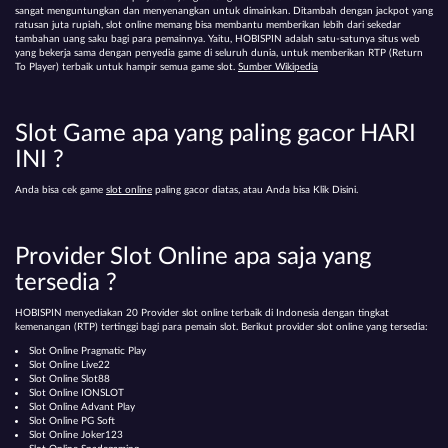
sangat menguntungkan dan menyenangkan untuk dimainkan. Ditambah dengan jackpot yang
ratusan juta rupiah, slot online memang bisa membantu memberikan lebih dari sekedar
tambahan uang saku bagi para pemainnya. Yaitu, HOBISPIN adalah satu-satunya situs web
yang bekerja sama dengan penyedia game di seluruh dunia, untuk memberikan RTP (Return
To Player) terbaik untuk hampir semua game slot.
Sumber Wikipedia
Slot Game apa yang paling gacor HARI
INI ?
Anda bisa cek game
slot online
paling gacor diatas, atau Anda bisa Klik Disini.
Provider Slot Online apa saja yang
tersedia ?
HOBISPIN menyediakan 20 Provider slot online terbaik di Indonesia dengan tingkat
kemenangan (RTP) tertinggi bagi para pemain slot. Berikut provider slot online yang tersedia:
Slot Online Pragmatic Play
Slot Online Live22
Slot Online Slot88
Slot Online IONSLOT
Slot Online Advant Play
Slot Online PG Soft
Slot Online Joker123