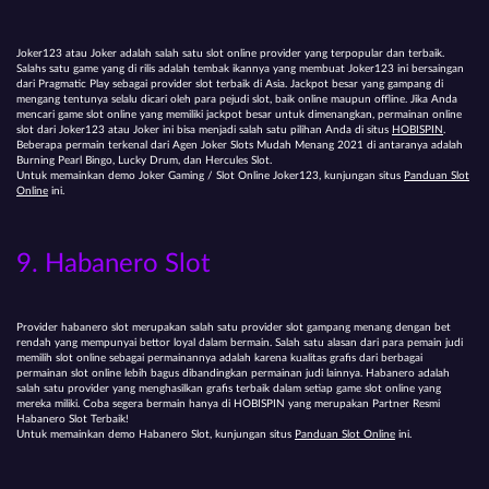
Joker123 atau Joker adalah salah satu slot online provider yang terpopular dan terbaik.
Salahs satu game yang di rilis adalah tembak ikannya yang membuat Joker123 ini bersaingan
dari Pragmatic Play sebagai provider slot terbaik di Asia. Jackpot besar yang gampang di
mengang tentunya selalu dicari oleh para pejudi slot, baik online maupun offline. Jika Anda
mencari game slot online yang memiliki jackpot besar untuk dimenangkan, permainan online
slot dari Joker123 atau Joker ini bisa menjadi salah satu pilihan Anda di situs
HOBISPIN
.
Beberapa permain terkenal dari Agen Joker Slots Mudah Menang 2021 di antaranya adalah
Burning Pearl Bingo, Lucky Drum, dan Hercules Slot.
Untuk memainkan demo Joker Gaming / Slot Online Joker123, kunjungan situs
Panduan Slot
Online
ini.
9. Habanero Slot
Provider habanero slot merupakan salah satu provider slot gampang menang dengan bet
rendah yang mempunyai bettor loyal dalam bermain. Salah satu alasan dari para pemain judi
memilih slot online sebagai permainannya adalah karena kualitas grafis dari berbagai
permainan slot online lebih bagus dibandingkan permainan judi lainnya. Habanero adalah
salah satu provider yang menghasilkan grafis terbaik dalam setiap game slot online yang
mereka miliki. Coba segera bermain hanya di HOBISPIN yang merupakan Partner Resmi
Habanero Slot Terbaik!
Untuk memainkan demo Habanero Slot, kunjungan situs
Panduan Slot Online
ini.