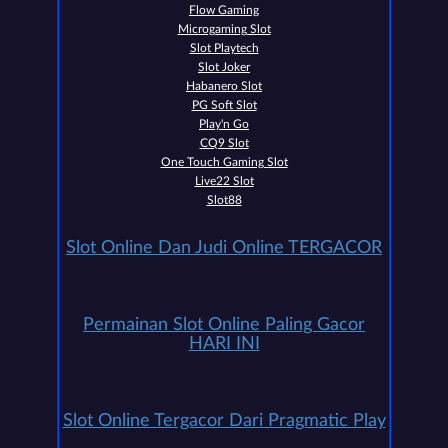
Flow Gaming
Microgaming Slot
Slot Playtech
Slot Joker
Habanero Slot
PG Soft Slot
Play'n Go
CQ9 Slot
One Touch Gaming Slot
Live22 Slot
Slot88
Slot Online Dan Judi Online TERGACOR
Permainan Slot Online Paling Gacor
HARI INI
Slot Online Tergacor Dari Pragmatic Play