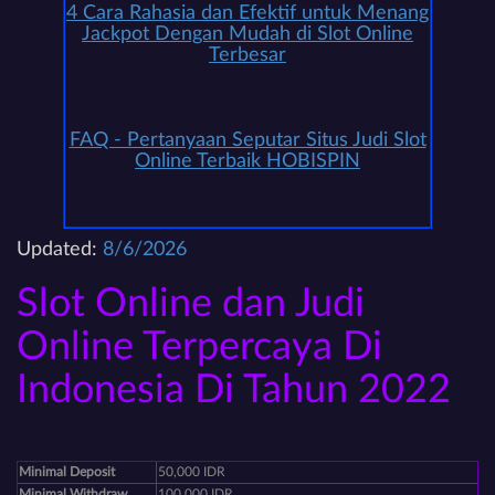
4 Cara Rahasia dan Efektif untuk Menang
Jackpot Dengan Mudah di Slot Online
Terbesar
FAQ - Pertanyaan Seputar Situs Judi Slot
Online Terbaik HOBISPIN
Updated:
8/6/2026
Slot Online dan Judi
Online Terpercaya Di
Indonesia Di Tahun 2022
Minimal Deposit
50,000 IDR
Minimal Withdraw
100,000 IDR