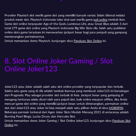
Provider Playtech slot merilis game slot yang memiliki banyak variasi. Selain dikenal melalui
produk mesin slot, Playtech Indonesia telas viral saat merilis game
judi online
tembak ikan.
Game slot online terpopuler Age of the Gods, Luminous Life, atau Great Blue adalah 3 dari
total 279 game slot online yang Playtech Indonesia Big Win Slots rilis. Salah satu publisher
online slots game tersukses ini menawarkan jackpot besar bagi para penjudi yang gampang
memenangkan permainannya.
Untuk memainkan demo Playtech, kunjungan situs
Panduan Slot Online
ini.
8. Slot Online Joker Gaming / Slot
Online Joker123
Joker123 atau Joker adalah salah satu slot online provider yang terpopular dan terbaik.
Salahs satu game yang di rilis adalah tembak ikannya yang membuat Joker123 ini bersaingan
dari Pragmatic Play sebagai provider slot terbaik di Asia. Jackpot besar yang gampang di
mengang tentunya selalu dicari oleh para pejudi slot, baik online maupun offline. Jika Anda
mencari game slot online yang memiliki jackpot besar untuk dimenangkan, permainan online
slot dari Joker123 atau Joker ini bisa menjadi salah satu pilihan Anda di situs
HOBISPIN
.
Beberapa permain terkenal dari Agen Joker Slots Mudah Menang 2021 di antaranya adalah
Burning Pearl Bingo, Lucky Drum, dan Hercules Slot.
Untuk memainkan demo Joker Gaming / Slot Online Joker123, kunjungan situs
Panduan Slot
Online
ini.