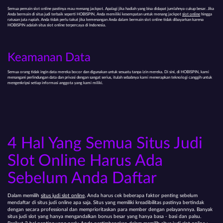
Semua pemain slot online pastinya mau menang jackpot. Apalagi jika hadiah yang bisa didapat jumlahnya cukup besar. Jika
Anda bermain di situs judi terbaik seperti HOBISPIN, Anda memiliki kesempatan untuk menang jackpot
slot online
hingga
ratusan juta rupiah. Anda tidak perlu takut jika kemenangan Anda dalam bermain slot online tidak dibayarkan karena
HOBISPIN adalah situs slot online terpercaya di Indonesia.
Keamanan Data
Semua orang tidak ingin data mereka bocor dan digunakan untuk sesuatu tanpa izin mereka. Di sini, di HOBISPIN, kami
menangani perlindungan data dan privasi dengan sangat serius, itulah sebabnya kami menerapkan teknologi canggih untuk
mengenkripsi setiap informasi anggota yang kami miliki.
4 Hal Yang Semua Situs Judi
Slot Online Harus Ada
Sebelum Anda Daftar
Dalam memilih
situs judi slot online
, Anda harus cek beberapa faktor penting sebelum
mendaftar di situs judi online apa saja. Situs yang memiliki kreadibilitas pastinya bertindak
dengan secara professional dan memprioritaskan para member dengan pelayannnya. Banyak
situs judi slot yang hanya mengandalkan bonus besar yang hanya basa - basi dan palsu.