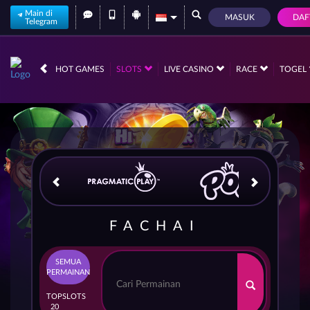
Main di
MASUK
DAF
Telegram
IDR
12,699,953,
HOT GAMES
SLOTS
LIVE CASINO
RACE
TOGEL
FACHAI
SEMUA
PERMAINAN
TOP
SLOTS
20