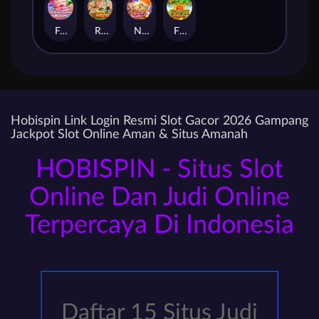
Fortune Money Boom
ROBIN HOOD
NIGHT MARKET 2
FORTUNE EGG
Hobispin Link Login Resmi Slot Gacor 2026 Gampang
Jackpot Slot Online Aman & Situs Amanah
HOBISPIN - Situs Slot
Online Dan Judi Online
Terpercaya Di Indonesia
Daftar 15 Situs Judi