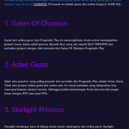
berbeda setiap harinya, kami ingin memberikan daftar game harian yang paling gacor untuk
member kami di sini di
HOBISPIN
. Di bawah ini adalah game slot online tergacor HARI INIi :
1. Gates Of Olympus
Game slot online gacor dari Pragmatic Play ini memungkinkan Anda untuk mendapatkan
jackpot besar dalam sekali spinnya. Banyak fitur yang ada seperti BUY FREESPIN dan
perkalian jackpot dengan nilai fantastis dari Gates Of Olympus Pragmatic Play.
2. Aztec Gems
Salah satu pesohor yang paling populer dari provider slot Pragmatic Play adalah Aztec Gems.
Tidak ada jackpot dalam game slot online satu ini, tetapi perkalian yang didapatkan bisa
mencapai belasan sampai ratusan. Sehingga jumlah kemenangan Anda bisa bernilai sangat
besar dengan RTP mencapai 90%.
3. Starlight Princess
Mungkin terdengar baru di telinga Anda, benar sekali game slot online gacor Starlight