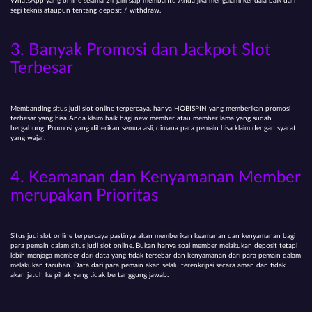
WhatsApp yang online selama 24 jam siap membantu Anda jika mengalami kendala baik dari
segi teknis ataupun tentang deposit / withdraw.
3. Banyak Promosi dan Jackpot Slot
Terbesar
Membanding situs judi slot online terpercaya, hanya HOBISPIN yang memberikan promosi
terbesar yang bisa Anda klaim baik bagi new member atau member lama yang sudah
bergabung. Promosi yang diberikan semua asli, dimana para pemain bisa klaim dengan syarat
yang wajar.
4. Keamanan dan Kenyamanan Member
merupakan Prioritas
Situs judi slot online terpercaya pastinya akan memberikan keamanan dan kenyamanan bagi
para pemain dalam
situs judi slot online
. Bukan hanya soal member melakukan deposit tetapi
lebih menjaga member dari data yang tidak tersebar dan kenyamanan dari para pemain dalam
melakukan taruhan. Data dari para pemain akan selalu terenkripsi secara aman dan tidak
akan jatuh ke pihak yang tidak bertanggung jawab.