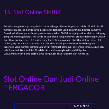
15. Slot Online Slot88
Provider yang baru saja menjalin kerja sama dengan Nexus Engine slot adalah Slot88. Slot88
memberikan banyak bonus serta jackpot slot terbesar yang ditawarkan di setiap gamenya.
Banyak sekali para petaruh yang merekomendasikan Slot88 sebagai provider slot terbaik yang
gampang menang jackpot. Jika Anda adalah orang yang mencintai produk dalam negeri, maka
Slot88 menjadi provider slot online yang harus Anda mainkan. Slot88 adalah provider slot
online yang berasal dari Indonesia dan berisikan developer-developer berkebangsaan
Indonesia yang memiliki kemampuan untuk membuat game judi slot online terbaik. Salah satu
kelebihan dari Situs Judi Slot88 adalah Anda bisa mengisi saldo melalui pulsa.
Untuk memainkan demo Slot88 Slots, kunjungan situs
Panduan Slot Online
ini.
Slot Online Dan Judi Online
TERGACOR
Slot Online