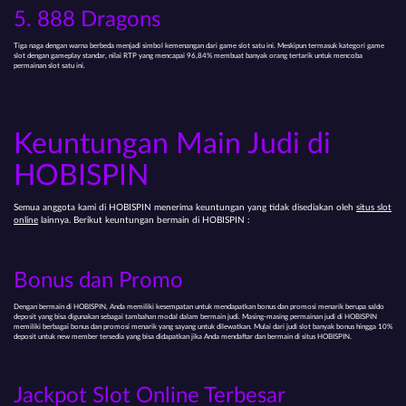
5. 888 Dragons
Tiga naga dengan warna berbeda menjadi simbol kemenangan dari game slot satu ini. Meskipun termasuk kategori game
slot dengan gameplay standar, nilai RTP yang mencapai 96,84% membuat banyak orang tertarik untuk mencoba
permainan slot satu ini.
Keuntungan Main Judi di
HOBISPIN
Semua anggota kami di HOBISPIN menerima keuntungan yang tidak disediakan oleh
situs slot
online
lainnya. Berikut keuntungan bermain di HOBISPIN :
Bonus dan Promo
Dengan bermain di HOBISPIN, Anda memiliki kesempatan untuk mendapatkan bonus dan promosi menarik berupa saldo
deposit yang bisa digunakan sebagai tambahan modal dalam bermain judi. Masing-masing permainan judi di HOBISPIN
memiliki berbagai bonus dan promosi menarik yang sayang untuk dilewatkan. Mulai dari judi slot banyak bonus hingga 10%
deposit untuk new member tersedia yang bisa didapatkan jika Anda mendaftar dan bermain di situs HOBISPIN.
Jackpot Slot Online Terbesar