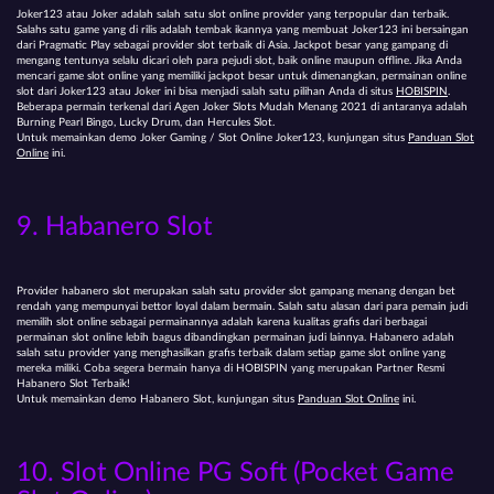
Joker123 atau Joker adalah salah satu slot online provider yang terpopular dan terbaik.
Salahs satu game yang di rilis adalah tembak ikannya yang membuat Joker123 ini bersaingan
dari Pragmatic Play sebagai provider slot terbaik di Asia. Jackpot besar yang gampang di
mengang tentunya selalu dicari oleh para pejudi slot, baik online maupun offline. Jika Anda
mencari game slot online yang memiliki jackpot besar untuk dimenangkan, permainan online
slot dari Joker123 atau Joker ini bisa menjadi salah satu pilihan Anda di situs
HOBISPIN
.
Beberapa permain terkenal dari Agen Joker Slots Mudah Menang 2021 di antaranya adalah
Burning Pearl Bingo, Lucky Drum, dan Hercules Slot.
Untuk memainkan demo Joker Gaming / Slot Online Joker123, kunjungan situs
Panduan Slot
Online
ini.
9. Habanero Slot
Provider habanero slot merupakan salah satu provider slot gampang menang dengan bet
rendah yang mempunyai bettor loyal dalam bermain. Salah satu alasan dari para pemain judi
memilih slot online sebagai permainannya adalah karena kualitas grafis dari berbagai
permainan slot online lebih bagus dibandingkan permainan judi lainnya. Habanero adalah
salah satu provider yang menghasilkan grafis terbaik dalam setiap game slot online yang
mereka miliki. Coba segera bermain hanya di HOBISPIN yang merupakan Partner Resmi
Habanero Slot Terbaik!
Untuk memainkan demo Habanero Slot, kunjungan situs
Panduan Slot Online
ini.
10. Slot Online PG Soft (Pocket Game