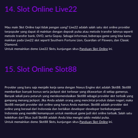
14. Slot Online Live22
Mau main Slot Online tapi tidak pengan uang? Live22 adalah salah satu slot online provider
terpopuler yang dapat di mainkan dengan deposit pulsa atau metode transfer lainnya seperti
metode transfer bank, OVO, serta Gopay. Sebagai informasi, beberapa game yang bisa kamu
mainkan pada Live22 slot seperti Southern Fortune Lion, Guardian of Flowers, dan Classic
Diamond.
Untuk memainkan demo Live22 Slots, kunjungan situs
Panduan Slot Online
ini.
15. Slot Online Slot88
Provider yang baru saja menjalin kerja sama dengan Nexus Engine slot adalah Slot88. Slot88
memberikan banyak bonus serta jackpot slot terbesar yang ditawarkan di setiap gamenya.
Banyak sekali para petaruh yang merekomendasikan Slot88 sebagai provider slot terbaik yang
gampang menang jackpot. Jika Anda adalah orang yang mencintai produk dalam negeri, maka
Slot88 menjadi provider slot online yang harus Anda mainkan. Slot88 adalah provider slot
online yang berasal dari Indonesia dan berisikan developer-developer berkebangsaan
Indonesia yang memiliki kemampuan untuk membuat game judi slot online terbaik. Salah satu
kelebihan dari Situs Judi Slot88 adalah Anda bisa mengisi saldo melalui pulsa.
Untuk memainkan demo Slot88 Slots, kunjungan situs
Panduan Slot Online
ini.