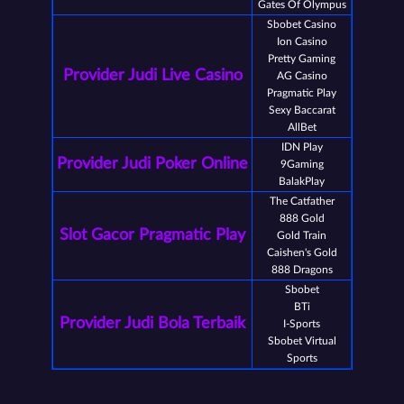
Gates Of Olympus
Sbobet Casino
Ion Casino
Pretty Gaming
Provider Judi Live Casino
AG Casino
Pragmatic Play
Sexy Baccarat
AllBet
IDN Play
Provider Judi Poker Online
9Gaming
BalakPlay
The Catfather
888 Gold
Slot Gacor Pragmatic Play
Gold Train
Caishen's Gold
888 Dragons
Sbobet
BTi
Provider Judi Bola Terbaik
I-Sports
Sbobet Virtual
Sports