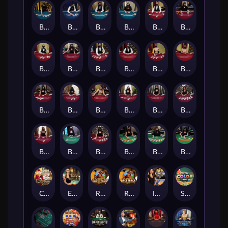
Blackjack_Silver_4
Blackjack_Silver_5
Blackjack_Silver_6
Blackjack_Silver_7
Blackjack_VIP_A
Blackjack_VIP_Alpha
Blackjack_VIP_B
Blackjack_VIP_Beta
Blackjack_VIP_C
Blackjack_VIP_D
Blackjack_VIP_E
Blackjack_VIP_G
Blackjack_VIP_Gamma
Blackjack_VIP_H
Blackjack_VIP_I
Blackjack_VIP_L
Blackjack_VIP_M
Blackjack_VIP_N
Blackjack_VIP_Q
Blackjack_VIP_x
Blackjack_VIP_Z
Blackjack_White_A
Blackjack_White_B
Blackjack_White_C
Cash or Crash
Easy Blackjack
Race Track
Race Track First Person
Infinite Bet Stacker Blackjack
Super Color Game