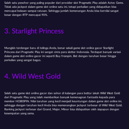
Salah satu pesohor yang paling populer dari provider slot Pragmatic Play adalah Aztec Gems.
Tidak ada jackpot dalam game slot online satu ini, tetapi perkalian yang didapatkan bisa
mencapai belasan sampai ratusan. Sehingga jumlah kemenangan Anda bisa bernilai sangat
besar dengan RTP mencapai 90%.
3. Starlight Princess
Mungkin terdengar baru di telinga Anda, benar sekali game slot online gacor Starlight
Princess dari Pragmatic Play ini sangat cinta para slotter Indonesia. Terdapat banyak variasi
dalam game slot online gacor ini seperti Buy freespin, Bet dengan taruhan besar hingga
perkalian yang sangat bagus.
4. Wild West Gold
Salah satu game slot online gacor dan sohor di kalangan para bettor iakah Wild West Gold
dari Pragmatic Play yang telah memberikan banyak kemenagnan fantastis kepada para
member HOBISPIN. Nilai taruhan yang kecil menjadi keuntungan dalam game slot online ini,
sehingga dengan taruhan kecil Anda bisa memenangkan jackpot terbesar di Wild West Gold.
Ranking jackpot terbesar dari Grand, Major, Minor bisa didapatkan oleh siapapun dengan
kesempatan yang sama.