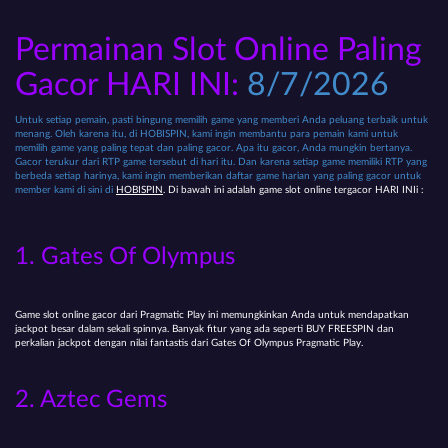
Permainan Slot Online Paling
Gacor HARI INI:
8/7/2026
Untuk setiap pemain, pasti bingung memilih game yang memberi Anda peluang terbaik untuk
menang. Oleh karena itu, di HOBISPIN, kami ingin membantu para pemain kami untuk
memilih game yang paling tepat dan paling gacor. Apa itu gacor, Anda mungkin bertanya.
Gacor terukur dari RTP game tersebut di hari itu. Dan karena setiap game memiliki RTP yang
berbeda setiap harinya, kami ingin memberikan daftar game harian yang paling gacor untuk
member kami di sini di
HOBISPIN
. Di bawah ini adalah game slot online tergacor HARI INIi :
1. Gates Of Olympus
Game slot online gacor dari Pragmatic Play ini memungkinkan Anda untuk mendapatkan
jackpot besar dalam sekali spinnya. Banyak fitur yang ada seperti BUY FREESPIN dan
perkalian jackpot dengan nilai fantastis dari Gates Of Olympus Pragmatic Play.
2. Aztec Gems