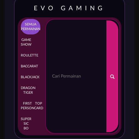
EVO GAMING
SEMUA
PERMAINAN
GAME
SHOW
ROULETTE
BACCARAT
BLACKJACK
DRAGON
TIGER
FIRST
TOP
PERSON
CARD
SUPER
SIC
BO