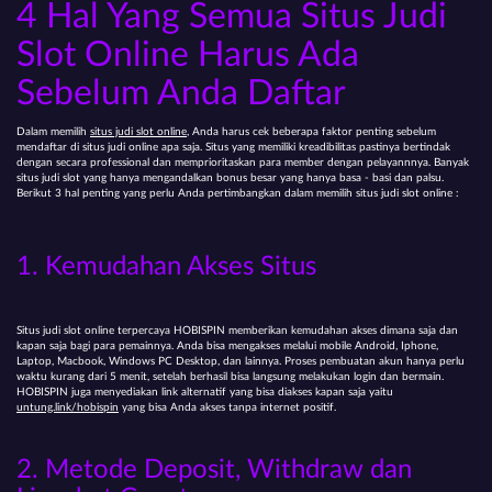
4 Hal Yang Semua Situs Judi
Slot Online Harus Ada
Sebelum Anda Daftar
Dalam memilih
situs judi slot online
, Anda harus cek beberapa faktor penting sebelum
mendaftar di situs judi online apa saja. Situs yang memiliki kreadibilitas pastinya bertindak
dengan secara professional dan memprioritaskan para member dengan pelayannnya. Banyak
situs judi slot yang hanya mengandalkan bonus besar yang hanya basa - basi dan palsu.
Berikut 3 hal penting yang perlu Anda pertimbangkan dalam memilih situs judi slot online :
1. Kemudahan Akses Situs
Situs judi slot online terpercaya HOBISPIN memberikan kemudahan akses dimana saja dan
kapan saja bagi para pemainnya. Anda bisa mengakses melalui mobile Android, Iphone,
Laptop, Macbook, Windows PC Desktop, dan lainnya. Proses pembuatan akun hanya perlu
waktu kurang dari 5 menit, setelah berhasil bisa langsung melakukan login dan bermain.
HOBISPIN juga menyediakan link alternatif yang bisa diakses kapan saja yaitu
untung.link/hobispin
yang bisa Anda akses tanpa internet positif.
2. Metode Deposit, Withdraw dan