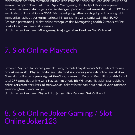
Microgaming slot telah membawa ratusan jenis game slot online seru dan asyik untuk Anda
mainkan hampir dalam 7 tahun ini. Agen Microgaming Slot Jackpot Besar merupakan
provider pertama di dunia yang mengembangkan permainan slot online dari tahun 1994 dan
mobile slot online dari tahun 2004. Microgaming juga dikenal sebagai provider yang telah
memberikan jackpot slot online terbesar hingga saat ini, yaitu senilai 1.2 Miliar EURO.
Beberapa permainan judi slot online terpopuler dari Microgaming adalah 9 Masks of Fire,
Book of Oz, dan Immortal Romance.
Untuk memainkan demo Microgaming, kunjungan situs
Panduan Slot Online
ini.
7. Slot Online Playtech
Provider Playtech slot merilis game slot yang memiliki banyak variasi. Selain dikenal melalui
produk mesin slot, Playtech Indonesia telas viral saat merilis game
judi online
tembak ikan.
Game slot online terpopuler Age of the Gods, Luminous Life, atau Great Blue adalah 3 dari
total 279 game slot online yang Playtech Indonesia Big Win Slots rilis. Salah satu publisher
online slots game tersukses ini menawarkan jackpot besar bagi para penjudi yang gampang
memenangkan permainannya.
Untuk memainkan demo Playtech, kunjungan situs
Panduan Slot Online
ini.
8. Slot Online Joker Gaming / Slot
Online Joker123