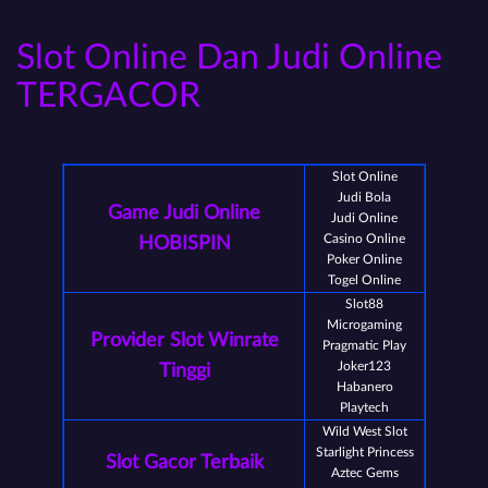
Slot Online Dan Judi Online
TERGACOR
Slot Online
Judi Bola
Game Judi Online
Judi Online
Casino Online
HOBISPIN
Poker Online
Togel Online
Slot88
Microgaming
Provider Slot Winrate
Pragmatic Play
Joker123
Tinggi
Habanero
Playtech
Wild West Slot
Starlight Princess
Slot Gacor Terbaik
Aztec Gems