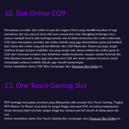
12. Slot Online CQ9
Perusahaan provider slot online ini asal dari negara China yang memiliki keunikan di segi
permainan slot nya yang di cinta oleh para masyarakat Asia. Mungking terdengar baru,
namun menjadi favorit oleh berbagai pemain slot di dalam komunitas slot online Indonesia.
CQ9 slots merupakan provider slot online terbaik yang juga menyediakan game judi tembak
ikan. Game slot online uang asli dari BAndar Slot CQ9 Resmi dan Terpercaya juga sangat
terkenal dengan jackpot multiplier nya yang sangat asik. Semua koleksi slot online game di
CQ9 slot Indonesia tersebut bisa dimainkan melalui komputer, maupin mobile Android dan
IOS. Sebelum bermain, kamu juga bisa mencoba CQ9 slot demo sebelum bertaruh untuk
mempelajari polanya terlebih dahulu agar meraih kemenangan.
Untuk memainkan demo CQ9 Slots, kunjungan situs
Panduan Slot Online
ini.
13. One Touch Gaming Slot
RTP tertinggi merupakan promosi yang dikeluarkan oleh produk One Touch Gaming. Tingkat
RTP (Return To Player) di produk ini sangat tinggi, mencapai 95%. Ini artinya kesempatan
Anda menang dalam bermain sangat tinggi dan mempunyai bet murah di setiap game slot
nya.
Untuk memainkan demo One Touch Gaming Slot, kunjungan situs
Panduan Slot Online
ini.