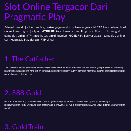
Slot Online Tergacor Dari
Pragmatic Play
Sebagai pemain judi slot online, tentunya game slot online dengan nilai RTP besar selalu dicari
untuk kemenagnan jackpot. HOBISPIN telah bekerja sama Pragmatic Play untuk mengasih
game slot online RTP tinggi kusus untuk member HOBISPIN. Berikut adalah game slot online
dari Pragmatic Play dengan RTP tinggi :
1. The Catfather
The Catfather adalah game slot online dengan tema dari film The Godfather. Simbol-simbol yang di game slot ini mirip
kalau tidak, sama seperti yang di film tersebut. Nilai RTP sebesar 98,10% semakin membuat banyak orang tertarik untuk
mencoba game slot satu ini.
2. 888 Gold
Nilai RTP sebesar 97,52% sudah memberikan gambaran jika game slot online satu ini pastinya akan sangat
menguntungkan Anda. Didukung oleh grafik yang menawan, 888 Gold akan membawa Anda untuk tidur di atas tumpukan
uang!
3. Gold Train