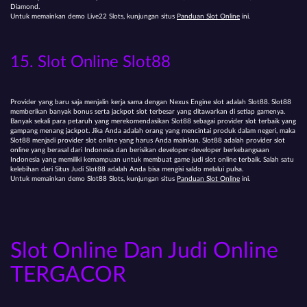
Diamond.
Untuk memainkan demo Live22 Slots, kunjungan situs
Panduan Slot Online
ini.
15. Slot Online Slot88
Provider yang baru saja menjalin kerja sama dengan Nexus Engine slot adalah Slot88. Slot88
memberikan banyak bonus serta jackpot slot terbesar yang ditawarkan di setiap gamenya.
Banyak sekali para petaruh yang merekomendasikan Slot88 sebagai provider slot terbaik yang
gampang menang jackpot. Jika Anda adalah orang yang mencintai produk dalam negeri, maka
Slot88 menjadi provider slot online yang harus Anda mainkan. Slot88 adalah provider slot
online yang berasal dari Indonesia dan berisikan developer-developer berkebangsaan
Indonesia yang memiliki kemampuan untuk membuat game judi slot online terbaik. Salah satu
kelebihan dari Situs Judi Slot88 adalah Anda bisa mengisi saldo melalui pulsa.
Untuk memainkan demo Slot88 Slots, kunjungan situs
Panduan Slot Online
ini.
Slot Online Dan Judi Online
TERGACOR