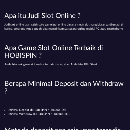
Apa itu Judi Slot Online ?
Judi slot online ialah salah satu game
judi online
dimana mesin slot yang biasanya dijumapi di
kasino, sekarang Anda sudah bisa memainkannya secara online melalui PC atau smartphone.
Apa Game Slot Online Terbaik di
HOBISPIN ?
Anda bisa cek game slot online terbaik diatas, atau Anda bisa Klik Disini.
Berapa Minimal Deposit dan Withdraw
?
Minimal Deposit di HOBISPIN = 50.000 IDR
Minimal Withdraw di HOBISPIN = 100.000 IDR