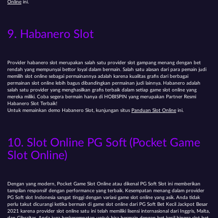
Online
ini.
9. Habanero Slot
Provider habanero slot merupakan salah satu provider slot gampang menang dengan bet
rendah yang mempunyai bettor loyal dalam bermain. Salah satu alasan dari para pemain judi
memilih slot online sebagai permainannya adalah karena kualitas grafis dari berbagai
permainan slot online lebih bagus dibandingkan permainan judi lainnya. Habanero adalah
salah satu provider yang menghasilkan grafis terbaik dalam setiap game slot online yang
mereka miliki. Coba segera bermain hanya di HOBISPIN yang merupakan Partner Resmi
Habanero Slot Terbaik!
Untuk memainkan demo Habanero Slot, kunjungan situs
Panduan Slot Online
ini.
10. Slot Online PG Soft (Pocket Game
Slot Online)
Dengan yang modern, Pocket Game Slot Online atau dikenal PG Soft Slot ini memberikan
tampilan responsif dengan performance yang terbaik. Kesempatan menang dalam provider
PG Soft slot Indonesia sangat tinggi dengan variasi game slot online yang asik. Anda tidak
perlu takut dicurangi ketika bermain di game slot online dari PG Soft Bet Kecil Jackpot Besar
2021 karena provider slot online satu ini telah memiliki lisensi internasional dari Inggris, Malta,
dan Gibraltar. Anda juga berkesempatan untuk bisa bermain dengan bet kecil hingga slot bet