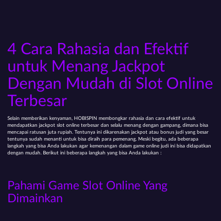
4 Cara Rahasia dan Efektif
untuk Menang Jackpot
Dengan Mudah di Slot Online
Terbesar
Selain memberikan kenyaman, HOBISPIN membongkar rahasia dan cara efektif untuk
mendapatkan jackpot slot online terbesar dan selalu menang dengan gampang, dimana bisa
mencapai ratusan juta rupiah. Tentunya ini dikarenakan jackpot atau bonus judi yang besar
tentunya sudah menanti untuk bisa diraih para pemenang. Meski begitu, ada beberapa
langkah yang bisa Anda lakukan agar kemenangan dalam game online judi ini bisa didapatkan
dengan mudah. Berikut ini beberapa langkah yang bisa Anda lakukan :
Pahami Game Slot Online Yang
Dimainkan