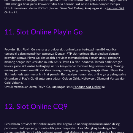
500 sehingga tidak perlu khawatir tidak bisa bermain slot online ketika dompet menipis.
Untuk memainkan demo PG Soft (Pocket Game Slot Online), kunjungan situs
Panduan Slot
Online
ini.
11. Slot Online Play'n Go
Provider Slot Play'n Go memang provider
slot online
baru, tertetapi memiliki keunikan
tersendiri dalam memainkan gamenya. Dengan RTP slot tertinggi dibandingkan dengan
provider lainnya, Play'n Go slot adalah provider memungkinkan pemain untuk gampang
menang dengan bet kecil dan murah. Situs Play'n Go Slot Indonesia Terbaik hadir dengan
koleksi game slot online terlengkap untuk kenyamanan bermain bagi semua orang. Masing-
masing permainan memiliki ciri khas masing-masing yang memang sengaja dibuat Play'n Go
Slot Indonesia agar menarik minat pemain. Berbagai permainan slot online yang paling sering
dimainkan di Play'n Go di antaranya adalah Golden Osiris, Helloween, Diamond Vortex, dan
Gold Volcano.
Untuk memainkan demo Play'n Go, kunjungan situs
Panduan Slot Online
ini.
12. Slot Online CQ9
Perusahaan provider slot online ini asal dari negara China yang memiliki keunikan di segi
permainan slot nya yang di cinta oleh para masyarakat Asia. Mungking terdengar baru,
namun menjadi favorit oleh berbagai pemain slot di dalam komunitas slot online Indonesia.