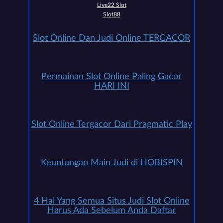
Live22 Slot
Slot88
Slot Online Dan Judi Online TERGACOR
Permainan Slot Online Paling Gacor
HARI INI
Slot Online Tergacor Dari Pragmatic Play
Keuntungan Main Judi di HOBISPIN
4 Hal Yang Semua Situs Judi Slot Online
Harus Ada Sebelum Anda Daftar