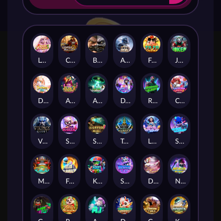
Love Paradise
Cowboy Bullseye
Black WuKong
AI OF ZEUS
Fa Fa Caishen
Joker
Demon Fox
Alice Dream
Alien Invasion
DJ Maxx
Robinhood Quest
Cooking Red
Viking Quest
Spider Woman
Steampunk Heist
Temple of Horus
Little Mermaid
Speed Runner
Mecha Kaiju
Felix The Robber
Kart Rush
Space Cat
Dance Dance Dance
Nexus Blade