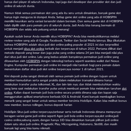
hanya dari player di seluruh Indoneisa, tapi juga dari developer dan provider slot dan judi
online di seluruh dunia.
Namun tidak semua permainan slot yang ada itu seru untuk dimainkan, banyak game slot
hanya ingin menguras isi dompet Anda. Setiap game slot online yang ada di HOBISPIN
memiliki keunikan serta variasi tersendiri dalam bermain. Dan semua game slot di HOBISPIN
telah dipilih oleh para pemain pro di seluruh dunia. Jadi Anda bisa tenang bermain di
HOBISPIN dan selalu ada peluang untuk menang!
Apakah sudah benar Anda memilih situs HOBISPIN? Anda bisa membuktikannya melalui
review-review yang ada di Google, Facebook, Twitter dan Social Media lainnya. Bisa dikatakan
bahwa HOBISPIN adalah situs judi slot online paling populer di 2021 ini dan terprediksi
untuk menjadi
situs slot online
terbaik dan terpercaya di tahun 2022. Pertama dilihat dari
metode deposit yang besar dan juga pulsa yang online selama 24 jam bisa menjadi nilai plus
dari situs judi slot online. Lalu yang kedua adalah banyaknya permainan judi online yang
ditawarkan oleh
HOBISPIN
dengan teknologi terbaru seperti seamless wallet dari Nexus
Engine. Kumpulan permainan judi online ini menjadi nilai tambah bagi para pemain dalam
menentukan daftar situs judi slot online terpercaya nomor 1 di tahun 2021.
Kini deposit pulsa sangat diminati oleh semua pemain judi online dengan tujuan untuk
memberi kemudahan serta sangat praktis dalam melakukan transaksi dimana hanya
melakukan transfer pulsa telkomsel, XL, dan lain-lain nya; dan tidak membutuhkan waktu
yang lama saat melakukan transfer pulsa untuk membuat pemain bisa melakukan taruhan
slot
online
. Kalian dapat bermain judi bola online secara praktis dimana saja dan kapan saja
menggunakan aplikasi smartphone berbasis IOS & Android. Kami banyak membagikan bonus
menarik yang sangat besar untuk semua member tercinta HobiSpin. Kalian bisa melihat bonus
new member, bonus rollingan, bonus deposit harian
HobiSpin Situs judi online terpercaya,terbesar serta terbaik Indonesia dimana mempunyai
beragam variasi game judi online seperti Agen judi bola online terpercaya,slot online,judi
casino online,sabung ayam, dengan hanya 1ID bisa dimainkan banyak pilihan judi online
dalam satu situs judi online. Pragmatic Play, Microgaming, Habanero, Slot88, dan masih
banyak lagi yang bisa kamu nikmati.