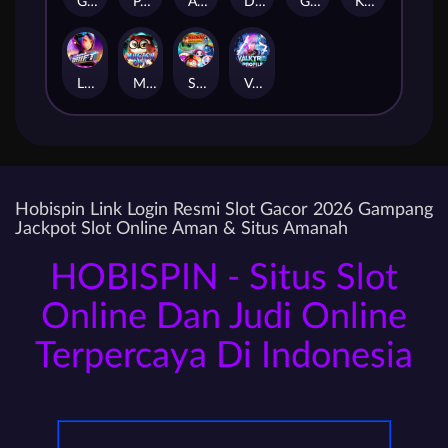
Guan Yu
PANDA BLESSING
A.I
Dragon Festive
Guardian of Gold
Kaiju Battle
Lumina Drift
Magica Owl
Sushi Avenger
Valkyrie Profile
Hobispin Link Login Resmi Slot Gacor 2026 Gampang
Jackpot Slot Online Aman & Situs Amanah
HOBISPIN - Situs Slot
Online Dan Judi Online
Terpercaya Di Indonesia