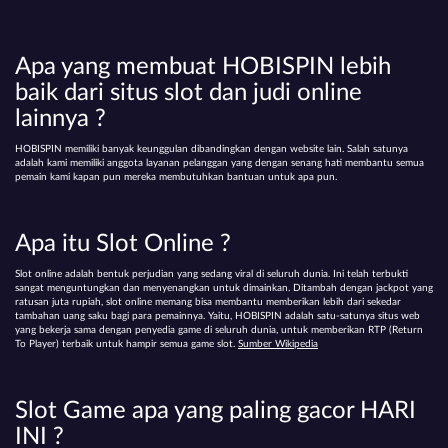
Apa yang membuat HOBISPIN lebih
baik dari situs slot dan judi online
lainnya ?
HOBISPIN memiliki banyak keunggulan dibandingkan dengan website lain. Salah satunya
adalah kami memiliki anggota layanan pelanggan yang dengan senang hati membantu semua
pemain kami kapan pun mereka membutuhkan bantuan untuk apa pun.
Apa itu Slot Online ?
Slot online adalah bentuk perjudian yang sedang viral di seluruh dunia. Ini telah terbukti
sangat menguntungkan dan menyenangkan untuk dimainkan. Ditambah dengan jackpot yang
ratusan juta rupiah, slot online memang bisa membantu memberikan lebih dari sekedar
tambahan uang saku bagi para pemainnya. Yaitu, HOBISPIN adalah satu-satunya situs web
yang bekerja sama dengan penyedia game di seluruh dunia, untuk memberikan RTP (Return
To Player) terbaik untuk hampir semua game slot.
Sumber Wikipedia
Slot Game apa yang paling gacor HARI
INI ?