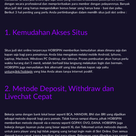
dengan secara professional dan memprioritaskan para member dengan pelayannnya. Banyak
situs judi slot yang hanya mengandalkan bonus besar yang hanya basa - basi dan palsu.
Berikut 3 hal penting yang perlu Anda pertimbangkan dalam memilih situs judi slot online :
1. Kemudahan Akses Situs
Situs judi slot online terpercaya HOBISPIN memberikan kemudahan akses dimana saja dan
kapan saja bagi para pemainnya. Anda bisa mengakses melalui mobile Android, Iphone,
Laptop, Macbook, Windows PC Desktop, dan lainnya. Proses pembuatan akun hanya perlu
waktu kurang dari 5 menit, setelah berhasil bisa langsung melakukan login dan bermain.
HOBISPIN juga menyediakan link alternatif yang bisa diakses kapan saja yaitu
untung.link/hobispin
yang bisa Anda akses tanpa internet positif.
2. Metode Deposit, Withdraw dan
Livechat Cepat
Bekerja sama dengan bank lokal besar seperti BCA, MANDIRI, BNI dan BRI yang dijadikan
sebagai metode deposit bagi para pemain. Tidak hanya sampai disana, pihak HOBISPIN
memberikan metode deposit via e-money seperti GOPAY, OVO, DANA. HOBISPIN juga
bekerja dengan layanan pulsa yang besar seperti XL dan Telkomsel untuk metoode deposit,
untuk para player yang lagi tidak pegang uang tertapi ingin main di Slot Online. Dan semua
deposit harus cepat, tanpa kesulitan dari para player. Pelayanan yang diberikan juga sangat