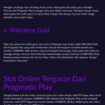
Mungkin terdengar baru di telinga Anda, benar sekali game slot online gacor Starlight
Princess dari Pragmatic Play ini sangat cinta para slotter Indonesia. Terdapat banyak variasi
dalam game slot online gacor ini seperti Buy freespin, Bet dengan taruhan besar hingga
perkalian yang sangat bagus.
4. Wild West Gold
Salah satu game slot online gacor dan sohor di kalangan para bettor iakah Wild West Gold
dari Pragmatic Play yang telah memberikan banyak kemenagnan fantastis kepada para
member HOBISPIN. Nilai taruhan yang kecil menjadi keuntungan dalam game slot online ini,
sehingga dengan taruhan kecil Anda bisa memenangkan jackpot terbesar di Wild West Gold.
Ranking jackpot terbesar dari Grand, Major, Minor bisa didapatkan oleh siapapun dengan
kesempatan yang sama.
Slot Online Tergacor Dari
Pragmatic Play
Sebagai pemain judi slot online, tentunya game slot online dengan nilai RTP besar selalu dicari
untuk kemenagnan jackpot. HOBISPIN telah bekerja sama Pragmatic Play untuk mengasih
game slot online RTP tinggi kusus untuk member HOBISPIN. Berikut adalah game slot online