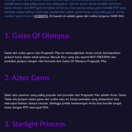
memilih game yang paling tepat dan paling gacor. Apa itu gacor, Anda mungkin bertanya.
Gacor terukur dari RTP game tersebut di hari itu. Dan karena setiap game memiliki RTP yang
berbeda setiap harinya, kami ingin memberikan daftar game harian yang paling gacor untuk
member kami di sini di
HOBISPIN
. Di bawah ini adalah game slot online tergacor HARI INIi :
1. Gates Of Olympus
Game slot online gacor dari Pragmatic Play ini memungkinkan Anda untuk mendapatkan
jackpot besar dalam sekali spinnya. Banyak fitur yang ada seperti BUY FREESPIN dan
perkalian jackpot dengan nilai fantastis dari Gates Of Olympus Pragmatic Play.
2. Aztec Gems
Salah satu pesohor yang paling populer dari provider slot Pragmatic Play adalah Aztec Gems.
Tidak ada jackpot dalam game slot online satu ini, tetapi perkalian yang didapatkan bisa
mencapai belasan sampai ratusan. Sehingga jumlah kemenangan Anda bisa bernilai sangat
besar dengan RTP mencapai 90%.
3. Starlight Princess