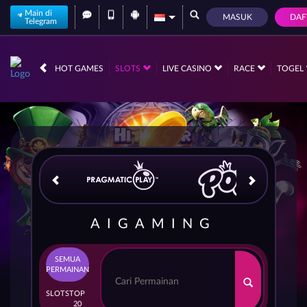
Main di
MASUK
DAF
Telegram
IDR
12,746,375,
HOT GAMES
SLOTS
LIVE CASINO
RACE
TOGEL
AIGAMING
SEMUA
PERMAINAN
SLOTS
TOP
20