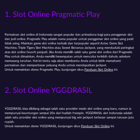
1. Slot Online Pragmatic Play
Permainan slot online di Indonesia sangat populer dan primadona bagi para penggemar slot
dan judi online. Pragmatic Play adalah nama populer untuk penggemar slot online yang pasti
tidak asing. Mainkan game slot online terbaik dan terpopuler seperti Aztec Gems Slot
Machine, Triple Tigers Slot Machine atau Sweet Bonanza Jackpot, yang menduduki peringkat
atas slot online favorit penjudi. Jika Anda memilih salah satu game slot online dari Pragmatic
Play untuk dimainkan, Anda memiliki kesempatan untuk mencoba terlebih dahulu sebelum
memasang taruhan. Hal ini tentu saja akan membantu Anda untuk lebih memahami
permainan dan memperbesar peluang Anda untuk mendapatkan jackpot.
Untuk memainkan demo Pragmatic Play, kunjungan situs
Panduan Slot Online
ini.
2. Slot Online YGGDRASIL
YGGDRASIL bisa dibilang sebagai salah satu provider mesin slot online yang baru, namun ia
mempunyai keuntungan sampai 20x dari hadiah freespin. YGGDRASIL slot Indonesia adalah
salah satu provider slot online yang mempunyai big win jackpot terbesar sampai ratusan juta
rupiah.
Untuk memainkan demo YGGDRASIL, kunjungan situs
Panduan Slot Online
ini.