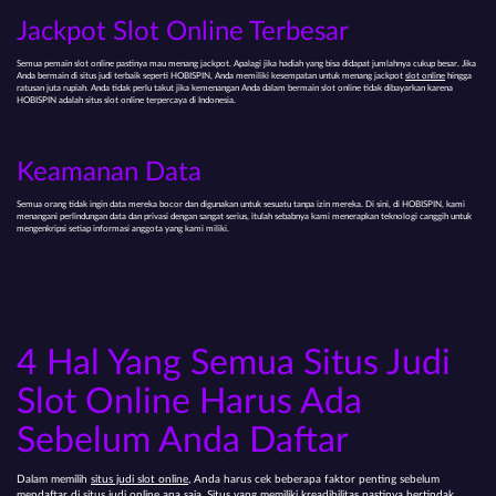
Jackpot Slot Online Terbesar
Semua pemain slot online pastinya mau menang jackpot. Apalagi jika hadiah yang bisa didapat jumlahnya cukup besar. Jika
Anda bermain di situs judi terbaik seperti HOBISPIN, Anda memiliki kesempatan untuk menang jackpot
slot online
hingga
ratusan juta rupiah. Anda tidak perlu takut jika kemenangan Anda dalam bermain slot online tidak dibayarkan karena
HOBISPIN adalah situs slot online terpercaya di Indonesia.
Keamanan Data
Semua orang tidak ingin data mereka bocor dan digunakan untuk sesuatu tanpa izin mereka. Di sini, di HOBISPIN, kami
menangani perlindungan data dan privasi dengan sangat serius, itulah sebabnya kami menerapkan teknologi canggih untuk
mengenkripsi setiap informasi anggota yang kami miliki.
4 Hal Yang Semua Situs Judi
Slot Online Harus Ada
Sebelum Anda Daftar
Dalam memilih
situs judi slot online
, Anda harus cek beberapa faktor penting sebelum
mendaftar di situs judi online apa saja. Situs yang memiliki kreadibilitas pastinya bertindak