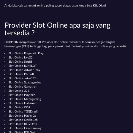
Anda bisa cek game
slot online
paling gacor diatas, atau Anda bisa Klik Disini.
Provider Slot Online apa saja yang
tersedia ?
HOBISPIN menyediakan 20 Provider slot online terbaik di Indonesia dengan tingkat
kemenangan (RTP) tertinggi bagi para pemain slot. Berikut provider slot online yang tersedia:
Slot Online Pragmatic Play
Slot Online Live22
Slot Online Slot88
Slot Online IONSLOT
Slot Online Advant Play
Slot Online PG Soft
Slot Online Joker123
Slot Online Spadegaming
Slot Online Gamatron
Slot Online JDB
Slot Online Playtech
Slot Online Microgaming
Slot Online Habanero
Slot Online CQ9
Slot Online YGGDrasil
Slot Online Play'n Go
Slot Online OneTouch
Slot Online RTG Slots
Slot Online Flow Gaming
Slot Online ICG Slot