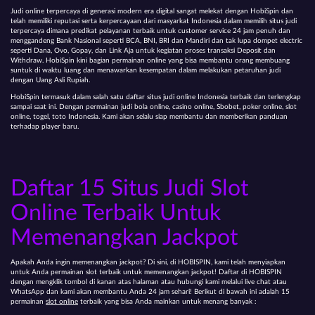
Judi online terpercaya di generasi modern era digital sangat melekat dengan HobiSpin dan
telah memiliki reputasi serta kerpercayaan dari masyarkat Indonesia dalam memilih situs judi
terpercaya dimana predikat pelayanan terbaik untuk customer service 24 jam penuh dan
menggandeng Bank Nasional seperti BCA, BNI, BRI dan Mandiri dan tak lupa dompet electric
seperti Dana, Ovo, Gopay, dan Link Aja untuk kegiatan proses transaksi Deposit dan
Withdraw. HobiSpin kini bagian permainan online yang bisa membantu orang membuang
suntuk di waktu luang dan menawarkan kesempatan dalam melakukan petaruhan judi
dengan Uang Asli Rupiah.
HobiSpin termasuk dalam salah satu daftar situs judi online Indonesia terbaik dan terlengkap
sampai saat ini. Dengan permainan judi bola online, casino online, Sbobet, poker online, slot
online, togel, toto Indonesia. Kami akan selalu siap membantu dan memberikan panduan
terhadap player baru.
Daftar 15 Situs Judi Slot
Online Terbaik Untuk
Memenangkan Jackpot
Apakah Anda ingin memenangkan jackpot? Di sini, di HOBISPIN, kami telah menyiapkan
untuk Anda permainan slot terbaik untuk memenangkan jackpot! Daftar di HOBISPIN
dengan mengklik tombol di kanan atas halaman atau hubungi kami melalui live chat atau
WhatsApp dan kami akan membantu Anda 24 jam sehari! Berikut di bawah ini adalah 15
permainan
slot online
terbaik yang bisa Anda mainkan untuk menang banyak :