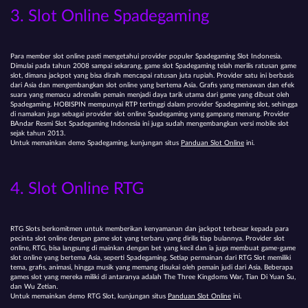
3. Slot Online Spadegaming
Para member slot online pasti mengetahui provider populer Spadegaming Slot Indonesia.
Dimulai pada tahun 2008 sampai sekarang, game slot Spadegaming telah merilis ratusan game
slot, dimana jackpot yang bisa diraih mencapai ratusan juta rupiah. Provider satu ini berbasis
dari Asia dan mengembangkan slot online yang bertema Asia. Grafis yang menawan dan efek
suara yang memacu adrenalin pemain menjadi daya tarik utama dari game yang dibuat oleh
Spadegaming. HOBISPIN mempunyai RTP tertinggi dalam provider Spadegaming slot, sehingga
di namakan juga sebagai provider slot online Spadegaming yang gampang menang. Provider
BAndar Resmi Slot Spadegaming Indonesia ini juga sudah mengembangkan versi mobile slot
sejak tahun 2013.
Untuk memainkan demo Spadegaming, kunjungan situs
Panduan Slot Online
ini.
4. Slot Online RTG
RTG Slots berkomitmen untuk memberikan kenyamanan dan jackpot terbesar kepada para
pecinta slot online dengan game slot yang terbaru yang dirilis tiap bulannya. Provider slot
online, RTG, bisa langsung di mainkan dengan bet yang kecil dan ia juga membuat game-game
slot online yang bertema Asia, seperti Spadegaming. Setiap permainan dari RTG Slot memiliki
tema, grafis, animasi, hingga musik yang memang disukai oleh pemain judi dari Asia. Beberapa
games slot yang mereka miliki di antaranya adalah The Three Kingdoms War, Tian Di Yuan Su,
dan Wu Zetian.
Untuk memainkan demo RTG Slot, kunjungan situs
Panduan Slot Online
ini.