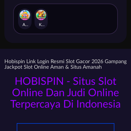
Alice Run
K.O. Island
Hobispin Link Login Resmi Slot Gacor 2026 Gampang
Jackpot Slot Online Aman & Situs Amanah
HOBISPIN - Situs Slot
Online Dan Judi Online
Terpercaya Di Indonesia