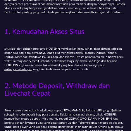
mendaftar di situs judi online apa saja. Situs yang memiliki kreadibilitas pastinya bertindak
dengan secara professional dan memprioritaskan para member dengan pelayannnya. Banyak
situs judi slot yang hanya mengandalkan bonus besar yang hanya basa - basi dan palsu.
Berikut 3 hal penting yang perlu Anda pertimbangkan dalam memilih situs judi slot online :
1. Kemudahan Akses Situs
Situs judi slot online terpercaya HOBISPIN memberikan kemudahan akses dimana saja dan
kapan saja bagi para pemainnya. Anda bisa mengakses melalui mobile Android, Iphone,
Laptop, Macbook, Windows PC Desktop, dan lainnya. Proses pembuatan akun hanya perlu
waktu kurang dari 5 menit, setelah berhasil bisa langsung melakukan login dan bermain.
HOBISPIN juga menyediakan link alternatif yang bisa diakses kapan saja yaitu
untung.link/hobispin
yang bisa Anda akses tanpa internet positif.
2. Metode Deposit, Withdraw dan
Livechat Cepat
Bekerja sama dengan bank lokal besar seperti BCA, MANDIRI, BNI dan BRI yang dijadikan
sebagai metode deposit bagi para pemain. Tidak hanya sampai disana, pihak HOBISPIN
memberikan metode deposit via e-money seperti GOPAY, OVO, DANA. HOBISPIN juga
bekerja dengan layanan pulsa yang besar seperti XL dan Telkomsel untuk metoode deposit,
untuk para player yang lagi tidak pegang uang tertapi ingin main di Slot Online. Dan semua