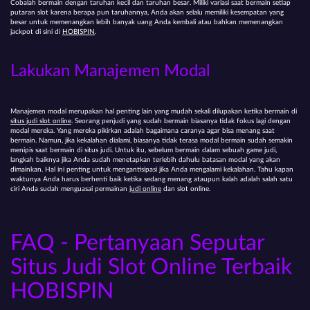
Cobalah bermain dengan taruhan kecil dan taruhan besar. Miliki variasi saat bermain setiap
putaran slot karena berapa pun taruhannya, Anda akan selalu memiliki kesempatan yang
besar untuk memenangkan lebih banyak uang Anda kembali atau bahkan memenangkan
jackpot di sini di
HOBISPIN
.
Lakukan Manajemen Modal
Manajemen modal merupakan hal penting lain yang mudah sekali dilupakan ketika bermain di
situs judi slot online
. Seorang penjudi yang sudah bermain biasanya tidak fokus lagi dengan
modal mereka. Yang mereka pikirkan adalah bagaimana caranya agar bisa menang saat
bermain. Namun, jika kekalahan dialami, biasanya tidak terasa modal bermain sudah semakin
menipis saat bermain di situs judi. Untuk itu, sebelum bermain dalam sebuah game judi,
langkah baiknya jika Anda sudah menetapkan terlebih dahulu batasan modal yang akan
dimainkan. Hal ini penting untuk mengantisipasi jika Anda mengalami kekalahan. Tahu kapan
waktunya Anda harus berhenti baik ketika sedang menang ataupun kalah adalah salah satu
ciri Anda sudah menguasai permainan
judi online
dan slot online.
FAQ - Pertanyaan Seputar
Situs Judi Slot Online Terbaik
HOBISPIN