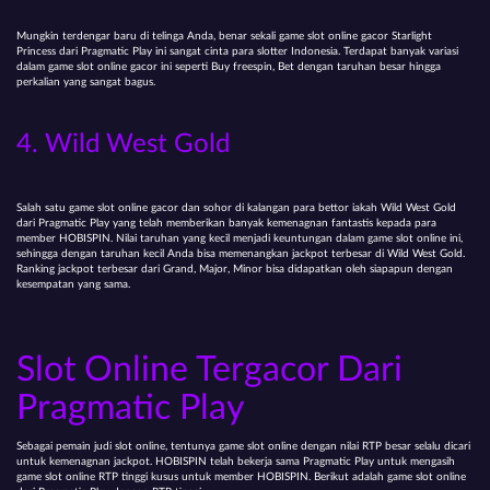
Mungkin terdengar baru di telinga Anda, benar sekali game slot online gacor Starlight
Princess dari Pragmatic Play ini sangat cinta para slotter Indonesia. Terdapat banyak variasi
dalam game slot online gacor ini seperti Buy freespin, Bet dengan taruhan besar hingga
perkalian yang sangat bagus.
4. Wild West Gold
Salah satu game slot online gacor dan sohor di kalangan para bettor iakah Wild West Gold
dari Pragmatic Play yang telah memberikan banyak kemenagnan fantastis kepada para
member HOBISPIN. Nilai taruhan yang kecil menjadi keuntungan dalam game slot online ini,
sehingga dengan taruhan kecil Anda bisa memenangkan jackpot terbesar di Wild West Gold.
Ranking jackpot terbesar dari Grand, Major, Minor bisa didapatkan oleh siapapun dengan
kesempatan yang sama.
Slot Online Tergacor Dari
Pragmatic Play
Sebagai pemain judi slot online, tentunya game slot online dengan nilai RTP besar selalu dicari
untuk kemenagnan jackpot. HOBISPIN telah bekerja sama Pragmatic Play untuk mengasih
game slot online RTP tinggi kusus untuk member HOBISPIN. Berikut adalah game slot online