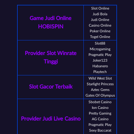
Slot Online
Judi Bola
Game Judi Online
Judi Online
Casino Online
HOBISPIN
Poker Online
Togel Online
Slot88
Microgaming
Provider Slot Winrate
Pragmatic Play
Joker123
Tinggi
Habanero
Playtech
Wild West Slot
Starlight Princess
Slot Gacor Terbaik
Aztec Gems
Gates Of Olympus
Sbobet Casino
Ion Casino
Pretty Gaming
Provider Judi Live Casino
AG Casino
Pragmatic Play
Sexy Baccarat