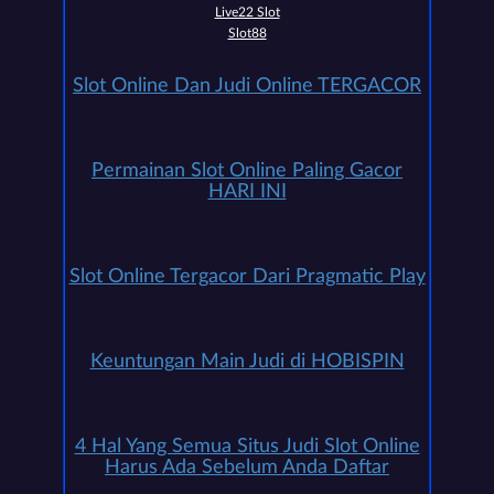
Live22 Slot
Slot88
Slot Online Dan Judi Online TERGACOR
Permainan Slot Online Paling Gacor
HARI INI
Slot Online Tergacor Dari Pragmatic Play
Keuntungan Main Judi di HOBISPIN
4 Hal Yang Semua Situs Judi Slot Online
Harus Ada Sebelum Anda Daftar