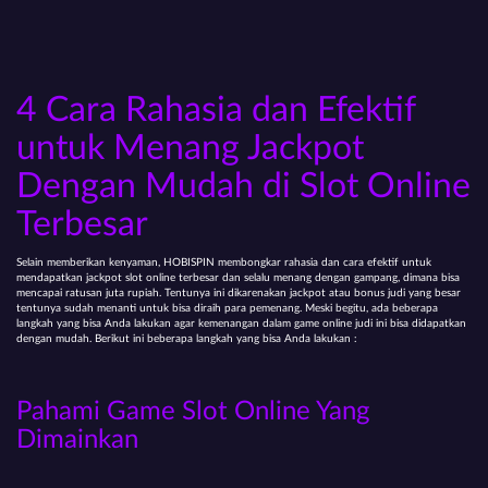
4 Cara Rahasia dan Efektif
untuk Menang Jackpot
Dengan Mudah di Slot Online
Terbesar
Selain memberikan kenyaman, HOBISPIN membongkar rahasia dan cara efektif untuk
mendapatkan jackpot slot online terbesar dan selalu menang dengan gampang, dimana bisa
mencapai ratusan juta rupiah. Tentunya ini dikarenakan jackpot atau bonus judi yang besar
tentunya sudah menanti untuk bisa diraih para pemenang. Meski begitu, ada beberapa
langkah yang bisa Anda lakukan agar kemenangan dalam game online judi ini bisa didapatkan
dengan mudah. Berikut ini beberapa langkah yang bisa Anda lakukan :
Pahami Game Slot Online Yang
Dimainkan