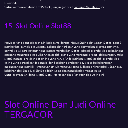
Diamond.
Untuk memainkan demo Live22 Slots, kunjungan situs
Panduan Slot Online
ini.
15. Slot Online Slot88
Provider yang baru saja menjalin kerja sama dengan Nexus Engine slot adalah Slot88. Slot88
memberikan banyak bonus serta jackpot slot terbesar yang ditawarkan di setiap gamenya.
Banyak sekali para petaruh yang merekomendasikan Slot88 sebagai provider slot terbaik yang
gampang menang jackpot. Jika Anda adalah orang yang mencintai produk dalam negeri, maka
Slot88 menjadi provider slot online yang harus Anda mainkan. Slot88 adalah provider slot
online yang berasal dari Indonesia dan berisikan developer-developer berkebangsaan
Indonesia yang memiliki kemampuan untuk membuat game judi slot online terbaik. Salah satu
kelebihan dari Situs Judi Slot88 adalah Anda bisa mengisi saldo melalui pulsa.
Untuk memainkan demo Slot88 Slots, kunjungan situs
Panduan Slot Online
ini.
Slot Online Dan Judi Online
TERGACOR