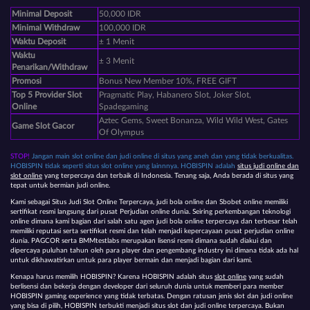
Minimal Deposit
50,000 IDR
Minimal Withdraw
100,000 IDR
Waktu Deposit
± 1 Menit
Waktu
± 3 Menit
Penarikan/Withdraw
Promosi
Bonus New Member 10%, FREE GIFT
Top 5 Provider Slot
Pragmatic Play, Habanero Slot, Joker Slot,
Online
Spadegaming
Aztec Gems, Sweet Bonanza, Wild Wild West, Gates
Game Slot Gacor
Of Olympus
STOP!
Jangan main slot online dan judi online di situs yang aneh dan yang tidak berkualitas.
HOBISPIN tidak seperti situs slot online yang lainnnya. HOBISPIN adalah
situs judi online dan
slot online
yang terpercaya dan terbaik di Indonesia. Tenang saja, Anda berada di situs yang
tepat untuk bermian judi online.
Kami sebagai Situs Judi Slot Online Terpercaya, judi bola online dan Sbobet online memiliki
sertifikat resmi langsung dari pusat Perjudian online dunia. Seiring perkembangan teknologi
online dimana kami bagian dari salah satu agen judi bola online terpercaya dan terbesar telah
memiliki reputasi serta sertifikat resmi dan telah menjadi kepercayaan pusat perjudian online
dunia. PAGCOR serta BMMtestlabs merupakan lisensi resmi dimana sudah diakui dan
dipercaya puluhan tahun oleh para player dan pengembang industry ini dimana tidak ada hal
untuk dikhawatirkan untuk para player bermain dan menjadi bagian dari kami.
Kenapa harus memilih HOBISPIN? Karena HOBISPIN adalah situs
slot online
yang sudah
berlisensi dan bekerja dengan developer dari seluruh dunia untuk memberi para member
HOBISPIN gaming experience yang tidak terbatas. Dengan ratusan jenis slot dan judi online
yang bisa di pilih, HOBISPIN terbukti menjadi situs slot dan judi online terpercaya. Bukan